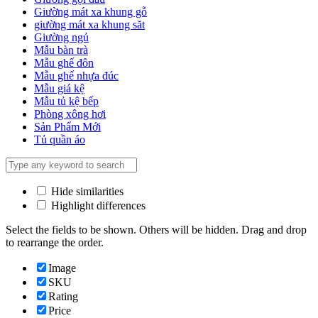
Giường mát xa khung gỗ
giường mát xa khung săt
Giường ngủ
Mẫu bàn trà
Mẫu ghế đôn
Mẫu ghế nhựa đúc
Mẫu giá kệ
Mẫu tủ kệ bếp
Phòng xông hơi
Sản Phẩm Mới
Tủ quần áo
Hide similarities
Highlight differences
Select the fields to be shown. Others will be hidden. Drag and drop
to rearrange the order.
Image
SKU
Rating
Price