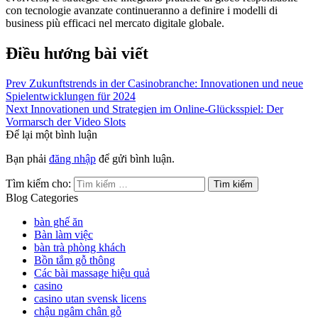
con tecnologie avanzate continueranno a definire i modelli di
business più efficaci nel mercato digitale globale.
Điều hướng bài viết
Prev
Zukunftstrends in der Casinobranche: Innovationen und neue
Spielentwicklungen für 2024
Next
Innovationen und Strategien im Online-Glücksspiel: Der
Vormarsch der Video Slots
Để lại một bình luận
Bạn phải
đăng nhập
để gửi bình luận.
Tìm kiếm cho:
Blog Categories
bàn ghế ăn
Bàn làm việc
bàn trà phòng khách
Bồn tắm gỗ thông
Các bài massage hiệu quả
casino
casino utan svensk licens
chậu ngâm chân gỗ