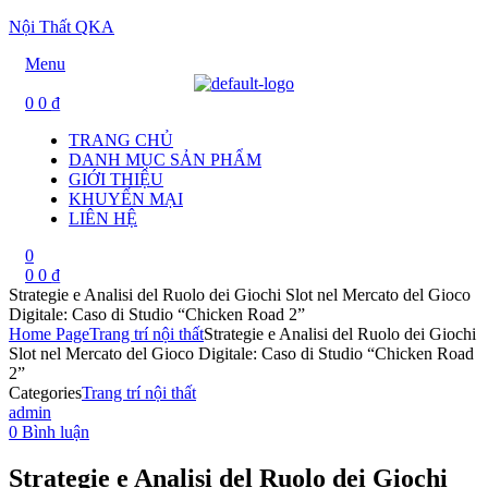
Nội Thất QKA
Menu
0
0
₫
TRANG CHỦ
DANH MỤC SẢN PHẨM
GIỚI THIỆU
KHUYẾN MẠI
LIÊN HỆ
0
0
0
₫
Strategie e Analisi del Ruolo dei Giochi Slot nel Mercato del Gioco
Digitale: Caso di Studio “Chicken Road 2”
Home Page
Trang trí nội thất
Strategie e Analisi del Ruolo dei Giochi
Slot nel Mercato del Gioco Digitale: Caso di Studio “Chicken Road
2”
Categories
Trang trí nội thất
admin
0 Bình luận
Strategie e Analisi del Ruolo dei Giochi