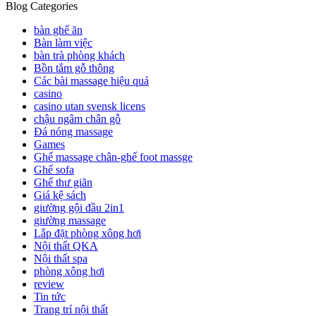
Blog Categories
bàn ghế ăn
Bàn làm việc
bàn trà phòng khách
Bồn tắm gỗ thông
Các bài massage hiệu quả
casino
casino utan svensk licens
chậu ngâm chân gỗ
Đá nóng massage
Games
Ghế massage chân-ghế foot massge
Ghế sofa
Ghế thư giãn
Giá kệ sách
giường gội đầu 2in1
giường massage
Lắp đặt phòng xông hơi
Nội thất QKA
Nội thất spa
phòng xông hơi
review
Tin tức
Trang trí nội thất