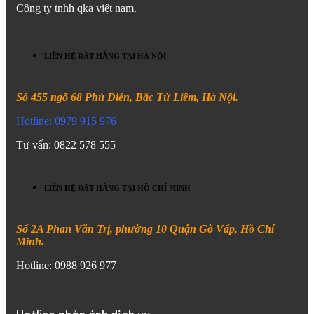
Công ty tnhh qka việt nam.
LIÊN HỆ ĐẶT HÀNG TẠI HÀ NỘI
Số 455 ngõ 68 Phú Diễn, Bắc Từ Liêm, Hà Nội.
Hotline: 0979 915 976
Tư vấn: 0822 578 555
LIÊN HỆ ĐẶT HÀNG TẠI HỒ CHÍ MINH
Số 2A Phan Văn Trị, phường 10 Quận Gò Vấp, Hồ Chí
Minh.
Hotline: 0988 926 977