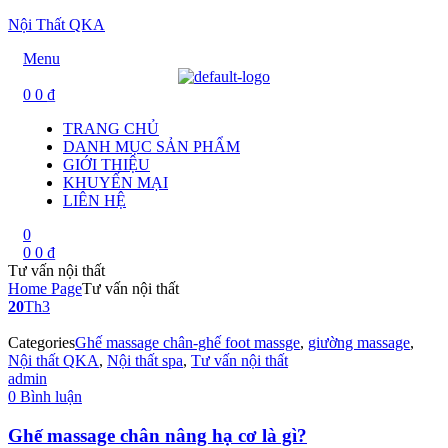
Nội Thất QKA
Menu
0
0
₫
TRANG CHỦ
DANH MỤC SẢN PHẨM
GIỚI THIỆU
KHUYẾN MẠI
LIÊN HỆ
0
0
0
₫
Tư vấn nội thất
Home Page
Tư vấn nội thất
20
Th3
Categories
Ghế massage chân-ghế foot massge
,
giường massage
,
Nội thất QKA
,
Nội thất spa
,
Tư vấn nội thất
admin
0 Bình luận
Ghế massage chân nâng hạ cơ là gì?