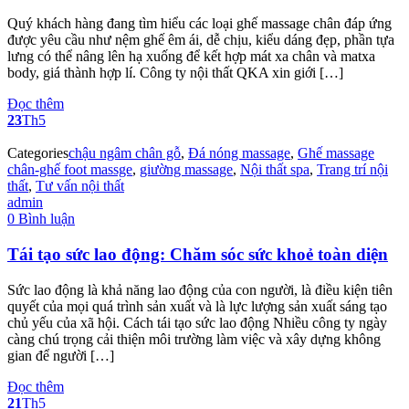
Quý khách hàng đang tìm hiểu các loại ghế massage chân đáp ứng
được yêu cầu như nệm ghế êm ái, dễ chịu, kiểu dáng đẹp, phần tựa
lưng có thể nâng lên hạ xuống để kết hợp mát xa chân và matxa
body, giá thành hợp lí. Công ty nội thất QKA xin giới […]
Đọc thêm
23
Th5
Categories
chậu ngâm chân gỗ
,
Đá nóng massage
,
Ghế massage
chân-ghế foot massge
,
giường massage
,
Nội thất spa
,
Trang trí nội
thất
,
Tư vấn nội thất
admin
0 Bình luận
Tái tạo sức lao động: Chăm sóc sức khoẻ toàn diện
Sức lao động là khả năng lao động của con người, là điều kiện tiên
quyết của mọi quá trình sản xuất và là lực lượng sản xuất sáng tạo
chủ yếu của xã hội. Cách tái tạo sức lao động Nhiều công ty ngày
càng chú trọng cải thiện môi trường làm việc và xây dựng không
gian để người […]
Đọc thêm
21
Th5