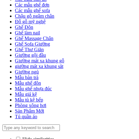
Các mẫu ghế đơn
Các mẫu ghế sofa
Chậu gỗ ngâm chân
Đỗ gỗ mỹ nghệ
Ghế Đôn
Ghế làm nail
Ghế Massage Chân
Ghế Sofa Giường
Ghế Thư Giãn
Giường gội đầu
Giường mát xa khung gỗ
giường mát xa khung săt
Giường ngủ
Mẫu bàn trà
Mẫu ghế đôn
Mẫu ghế nhựa đúc
Mẫu giá kệ
Mẫu tủ kệ bếp
Phòng xông hơi
Sản Phẩm Mới
Tủ quần áo