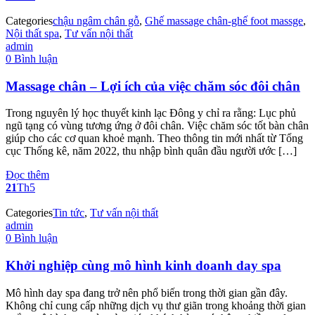
Categories
chậu ngâm chân gỗ
,
Ghế massage chân-ghế foot massge
,
Nội thất spa
,
Tư vấn nội thất
admin
0 Bình luận
Massage chân – Lợi ích của việc chăm sóc đôi chân
Trong nguyên lý học thuyết kinh lạc Đông y chỉ ra rằng: Lục phủ
ngũ tạng có vùng tương ứng ở đôi chân. Việc chăm sóc tốt bàn chân
giúp cho các cơ quan khoẻ mạnh. Theo thông tin mới nhất từ Tổng
cục Thống kê, năm 2022, thu nhập bình quân đầu người ước […]
Đọc thêm
21
Th5
Categories
Tin tức
,
Tư vấn nội thất
admin
0 Bình luận
Khởi nghiệp cùng mô hình kinh doanh day spa
Mô hình day spa đang trở nên phổ biến trong thời gian gần đây.
Không chỉ cung cấp những dịch vụ thư giãn trong khoảng thời gian