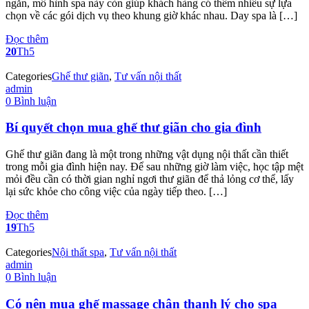
ngắn, mô hình spa này còn giúp khách hàng có thêm nhiều sự lựa
chọn về các gói dịch vụ theo khung giờ khác nhau. Day spa là […]
Đọc thêm
20
Th5
Categories
Ghế thư giãn
,
Tư vấn nội thất
admin
0 Bình luận
Bí quyết chọn mua ghế thư giãn cho gia đình
Ghế thư giãn đang là một trong những vật dụng nội thất cần thiết
trong mỗi gia đình hiện nay. Để sau những giờ làm việc, học tập mệt
mỏi đều cần có thời gian nghỉ ngơi thư giãn để thả lỏng cơ thể, lấy
lại sức khỏe cho công việc của ngày tiếp theo. […]
Đọc thêm
19
Th5
Categories
Nội thất spa
,
Tư vấn nội thất
admin
0 Bình luận
Có nên mua ghế massage chân thanh lý cho spa