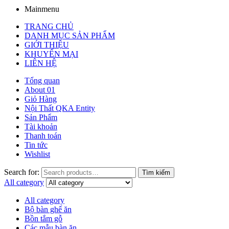
Mainmenu
TRANG CHỦ
DANH MỤC SẢN PHẨM
GIỚI THIỆU
KHUYẾN MẠI
LIÊN HỆ
Tổng quan
About 01
Giỏ Hàng
Nội Thất QKA Entity
Sản Phẩm
Tài khoản
Thanh toán
Tin tức
Wishlist
Search for:
Tìm kiếm
All category
All category
Bộ bàn ghế ăn
Bồn tắm gỗ
Các mẫu bàn ăn