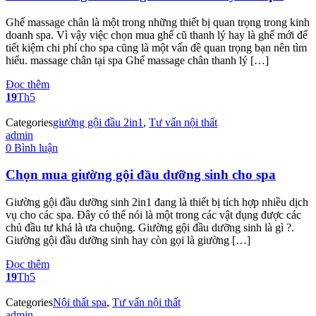
Ghế massage chân là một trong những thiết bị quan trọng trong kinh
doanh spa. Vì vậy việc chọn mua ghế cũ thanh lý hay là ghế mới để
tiết kiệm chi phí cho spa cũng là một vấn đề quan trọng bạn nên tìm
hiểu. massage chân tại spa Ghế massage chân thanh lý […]
Đọc thêm
19
Th5
Categories
giường gội đầu 2in1
,
Tư vấn nội thất
admin
0 Bình luận
Chọn mua giường gội đầu dưỡng sinh cho spa
Giường gội đầu dưỡng sinh 2in1 đang là thiết bị tích hợp nhiều dịch
vụ cho các spa. Đây có thể nói là một trong các vật dụng được các
chủ đầu tư khá là ưa chuộng. Giường gội đầu dưỡng sinh là gì ?.
Giường gội đầu dưỡng sinh hay còn gọi là giường […]
Đọc thêm
19
Th5
Categories
Nội thất spa
,
Tư vấn nội thất
admin