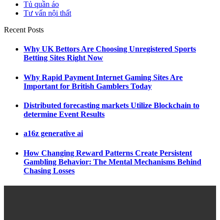
Tủ quần áo
Tư vấn nội thất
Recent Posts
Why UK Bettors Are Choosing Unregistered Sports
Betting Sites Right Now
Why Rapid Payment Internet Gaming Sites Are
Important for British Gamblers Today
Distributed forecasting markets Utilize Blockchain to
determine Event Results
a16z generative ai
How Changing Reward Patterns Create Persistent
Gambling Behavior: The Mental Mechanisms Behind
Chasing Losses