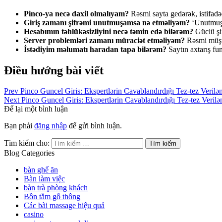
Pinco-ya necə daxil olmalıyam?
Rəsmi sayta gedərək, istifadəçi
Giriş zamanı şifrəmi unutmuşamsa nə etməliyəm?
‘Unutmuş ş
Hesabımın təhlükəsizliyini necə təmin edə bilərəm?
Güclü şif
Server problemləri zamanı müraciət etməliyəm?
Rəsmi müştə
İstədiyim məlumatı haradan tapa bilərəm?
Saytın axtarış fun
Điều hướng bài viết
Prev
Pinco Guncel Giris: Ekspertlərin Cavablandırdığı Tez-tez Verilən
Next
Pinco Guncel Giris: Ekspertlərin Cavablandırdığı Tez-tez Verilə
Để lại một bình luận
Bạn phải
đăng nhập
để gửi bình luận.
Tìm kiếm cho:
Blog Categories
bàn ghế ăn
Bàn làm việc
bàn trà phòng khách
Bồn tắm gỗ thông
Các bài massage hiệu quả
casino