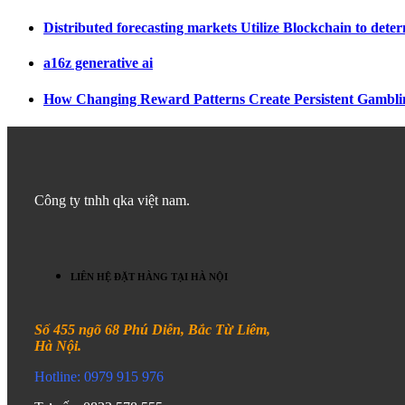
Distributed forecasting markets Utilize Blockchain to dete
a16z generative ai
How Changing Reward Patterns Create Persistent Gambli
Công ty tnhh qka việt nam.
LIÊN HỆ ĐẶT HÀNG TẠI HÀ NỘI
Số 455 ngõ 68 Phú Diễn, Bắc Từ Liêm,
Hà Nội.
Hotline: 0979 915 976