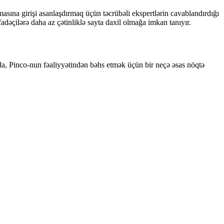
asına girişi asanlaşdırmaq üçün təcrübəli ekspertlərin cavablandırdığı
ifadəçilərə daha az çətinliklə sayta daxil olmağa imkan tanıyır.
ıda, Pinco-nun fəaliyyətindən bəhs etmək üçün bir neçə əsas nöqtə