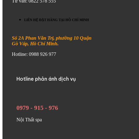
Tư vấn: 0822 578 555
LIÊN HỆ ĐẶT HÀNG TẠI HỒ CHÍ MINH
Số 2A Phan Văn Trị, phường 10 Quận
Gò Vấp, Hồ Chí Minh.
Hotline: 0988 926 977
Hotline phản ánh dịch vụ
0979 - 915 - 976
Nội Thất spa