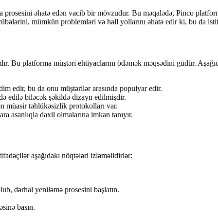
ma prosesini əhatə edən vacib bir mövzudur. Bu məqalədə, Pinco platform
crübələrini, mümkün problemləri və həll yollarını əhatə edir ki, bu da ist
madır. Bu platforma müştəri ehtiyaclarını ödəmək məqsədini güdür. Aşağ
im edir, bu da onu müştərilər arasında populyar edir.
də edilə biləcək şəkildə dizayn edilmişdir.
n müasir təhlükəsizlik protokolları var.
ara asanlıqla daxil olmalarına imkan tanıyır.
fadəçilər aşağıdakı nöqtələri izləməlidirlər:
lub, dərhal yeniləmə prosesini başlatın.
əsinə basın.