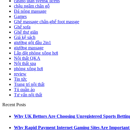
casino utan svensk licens
chậu ngâm chân gỗ
Đá nóng massage
Games
Ghế massage chân-ghế foot massge
Ghế sofa
Ghế thư giãn
Giá kệ sách
giường gội đầu 2in1
giường massage
Lắp đặt phòng xông hơi
Nội thất QKA
Nội thất spa
phòng xông hơi
review
Tin tức
Trang trí nội thất
Tủ quần áo
Tư vấn nội thất
Recent Posts
Why UK Bettors Are Choosing Unregistered Sports Bettin
Why Rapid Payment Internet Gaming Sites Are Important 