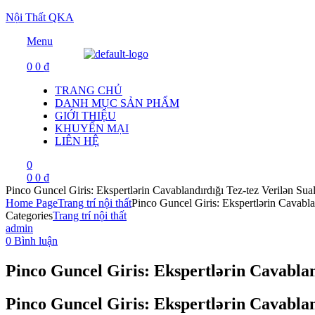
Nội Thất QKA
Menu
0
0
₫
TRANG CHỦ
DANH MỤC SẢN PHẨM
GIỚI THIỆU
KHUYẾN MẠI
LIÊN HỆ
0
0
0
₫
Pinco Guncel Giris: Ekspertlərin Cavablandırdığı Tez-tez Verilən Sual
Home Page
Trang trí nội thất
Pinco Guncel Giris: Ekspertlərin Cavablan
Categories
Trang trí nội thất
admin
0 Bình luận
Pinco Guncel Giris: Ekspertlərin Cavablan
Pinco Guncel Giris: Ekspertlərin Cavablan