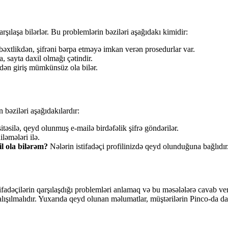
şılaşa bilərlər. Bu problemlərin bəziləri aşağıdakı kimidir:
şbəxtlikdən, şifrəni bərpa etməyə imkan verən prosedurlar var.
a, sayta daxil olmağı çətindir.
dən giriş mümkünsüz ola bilər.
n bəziləri aşağıdakılardır:
silə, qeyd olunmuş e-mailə birdəfəlik şifrə göndərilər.
əmələri ilə.
l ola bilərəm?
Nələrin istifadəçi profilinizdə qeyd olunduğuna bağlıdır
İstifadəçilərin qarşılaşdığı problemləri anlamaq və bu məsələlərə cavab 
 çalışılmalıdır. Yuxarıda qeyd olunan məlumatlar, müştərilərin Pinco-da 