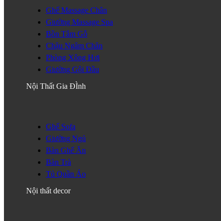
Ghế Massage Chân
Giường Massage Spa
Bồn Tắm Gỗ
Chậu Ngâm Chân
Phòng Xông Hơi
Giường Gội Đầu
Nội Thất Gia ĐÌnh
Ghế Sofa
Giường Ngủ
Bàn Ghế Ăn
Bàn Trà
Tủ Quần Áo
Nội thất decor