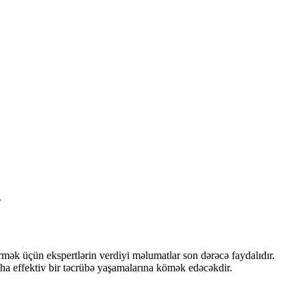
.
vermək üçün ekspertlərin verdiyi məlumatlar son dərəcə faydalıdır.
daha effektiv bir təcrübə yaşamalarına kömək edəcəkdir.