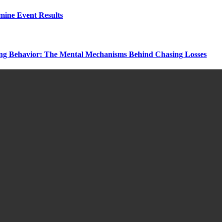
rmine Event Results
ng Behavior: The Mental Mechanisms Behind Chasing Losses