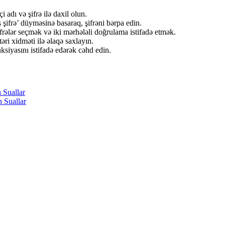
 adı və şifrə ilə daxil olun.
ifrə’ düyməsinə basaraq, şifrəni bərpa edin.
rələr seçmək və iki mərhələli doğrulama istifadə etmək.
ri xidməti ilə əlaqə saxlayın.
ksiyasını istifadə edərək cəhd edin.
 Suallar
n Suallar