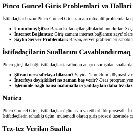
Pinco Guncel Giris Problemləri və Həlləri
İstifadəçilər bəzən Pinco Guncel Giris zamanı müxtəlif problemlərlə qar
Unutulmuş Şifrə:
Bəzən istifadəçilər şifrələrini unudurlar. Xo
İnternet Bağlantısı:
Giriş zamanı internet bağlantısı zayıf olars
Saytın Server Problemləri:
Bəzən, server problemləri səbəbin
İstifadəçilərin Suallarını Cavablandırmaq
Pinco girişi ilə bağlı istifadəçilər tərəfindən ən çox soruşulan suallarda
Şifrəni necə sıfırlaya bilərəm?
Saytda ‘Unutdum’ düyməsi vasitə
İnterfeys dəyişikliləri nə zaman baş verir?
Əsas proqram yenil
İşlemimle bağlı hansı məlumatlara yaddaşdan daha tez daxi
Nəticə
Pinco Guncel Giris, istifadəçilər üçün asan və etibarlı bir prosesdir. 
İstifadəçilərin rahatlığı üçün, mütəmadi olaraq giriş prosesi üzərində
Tez-tez Verilən Suallar