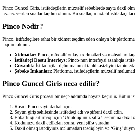
Pinco Guncel Giris, istifadəçilərin müxtəlif səbəblərdə sayta daxil ol
tez-tez verilən suallar təqdim olunur. Bu suallar, müxtəlif istifadəçi tə
Pinco Nədir?
Pinco, istifadəçilərə rahat bir xidmət təqdim edən onlayn bir platfor
təqdim olunur:
Xidmətlər:
Pinco, müxtəlif onlayn xidmətləri və məhsulları təqd
İstifadəçi Dostu İnterfeys:
Pinco-nun interfeysi asanlıqla istifa
Güvənlik:
İstifadəçilər üçün məlumat təhlükəsizliyini təmin edə
Şəbəkə İmkanları:
Platforma, istifadəçilərin müxtəlif məlumatl
Pinco Guncel Giris necə edilir?
Pinco Guncel Giris prosesi bir neçə addımda həyata keçirilir. Bütün isti
Rəsmi Pinco saytı dərhal açın.
Saytın giriş səhifəsində istifadəçi adı və şifrəni daxil edin.
Etibarlılığı artırmaq üçün ‘Unutduğunuz şifrə?’ seçiminə daxil o
Kodunuzu daxil etdikdən sonra, yeni şifrə yaradın.
Daxil olmaq istədiyiniz məlumatları təsdiqləyin və ‘Giriş’ düym