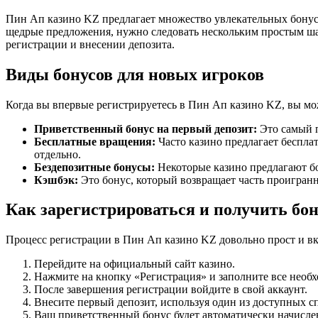
Пин Ап казино KZ предлагает множество увлекательных бонусо
щедрые предложения, нужно следовать нескольким простым шага
регистрации и внесении депозита.
Виды бонусов для новых игроков
Когда вы впервые регистрируетесь в Пин Ап казино KZ, вы мо
Приветственный бонус на первый депозит:
Это самый п
Бесплатные вращения:
Часто казино предлагает беспла
отдельно.
Бездепозитные бонусы:
Некоторые казино предлагают бо
Кэшбэк:
Это бонус, который возвращает часть проигранн
Как зарегистрироваться и получить бо
Процесс регистрации в Пин Ап казино KZ довольно прост и вк
Перейдите на официальный сайт казино.
Нажмите на кнопку «Регистрация» и заполните все необхо
После завершения регистрации войдите в свой аккаунт.
Внесите первый депозит, используя один из доступных с
Ваш приветственный бонус будет автоматически начислен