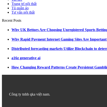
Trang trí nội thất
Tủ quần áo
Tư vấn nội thất
Recent Posts
Why UK Bettors Are Choosing Unregistered Sports Bettin
Why Rapid Payment Internet Gaming Sites Are Important 
Distributed forecasting markets Utilize Blockchain to dete
a16z generative ai
How Changing Reward Patterns Create Persistent Gambli
Công ty tnhh qka việt nam.