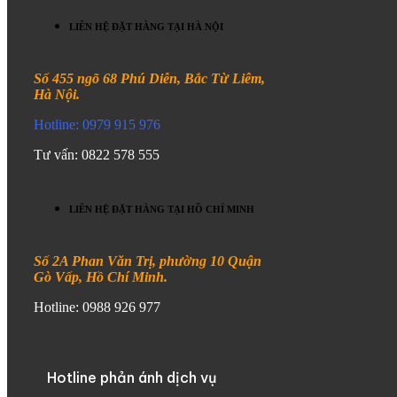
LIÊN HỆ ĐẶT HÀNG TẠI HÀ NỘI
Số 455 ngõ 68 Phú Diễn, Bắc Từ Liêm,
Hà Nội.
Hotline: 0979 915 976
Tư vấn: 0822 578 555
LIÊN HỆ ĐẶT HÀNG TẠI HỒ CHÍ MINH
Số 2A Phan Văn Trị, phường 10 Quận
Gò Vấp, Hồ Chí Minh.
Hotline: 0988 926 977
Hotline phản ánh dịch vụ