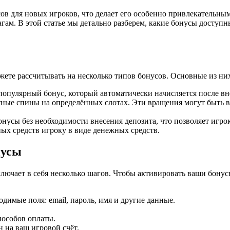
в для новых игроков, что делает его особенно привлекательным
м. В этой статье мы детально разберем, какие бонусы доступны
жете рассчитывать на несколько типов бонусов. Основные из ни
опулярный бонус, который автоматически начисляется после вн
тные спины на определённых слотах. Эти вращения могут быть
нусы без необходимости внесения депозита, что позволяет игрок
ых средств игроку в виде денежных средств.
нусы
лючает в себя несколько шагов. Чтобы активировать ваши бону
димые поля: email, пароль, имя и другие данные.
пособов оплаты.
 на ваш игровой счёт.