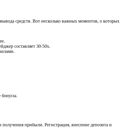
ывода средств. Вот несколько важных моментов, о которых
ее.
йджер составляет 30-50x.
вилами.
 бонусы.
 получения прибыли. Регистрация, внесение депозита и