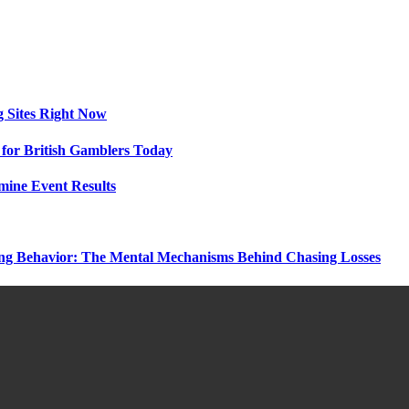
g Sites Right Now
for British Gamblers Today
rmine Event Results
ng Behavior: The Mental Mechanisms Behind Chasing Losses