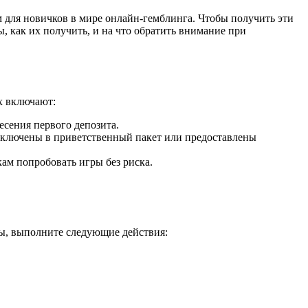
 для новичков в мире онлайн-гемблинга. Чтобы получить эти
, как их получить, и на что обратить внимание при
х включают:
есения первого депозита.
 включены в приветственный пакет или предоставлены
ам попробовать игры без риска.
сы, выполните следующие действия: