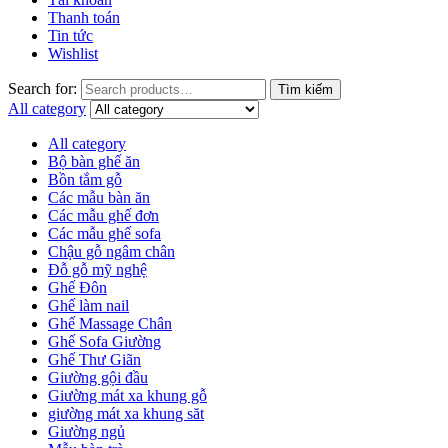
Thanh toán
Tin tức
Wishlist
Search for:
Tìm kiếm
All category
All category
Bộ bàn ghế ăn
Bồn tắm gỗ
Các mẫu bàn ăn
Các mẫu ghế đơn
Các mẫu ghế sofa
Chậu gỗ ngâm chân
Đỗ gỗ mỹ nghệ
Ghế Đôn
Ghế làm nail
Ghế Massage Chân
Ghế Sofa Giường
Ghế Thư Giãn
Giường gội đầu
Giường mát xa khung gỗ
giường mát xa khung săt
Giường ngủ