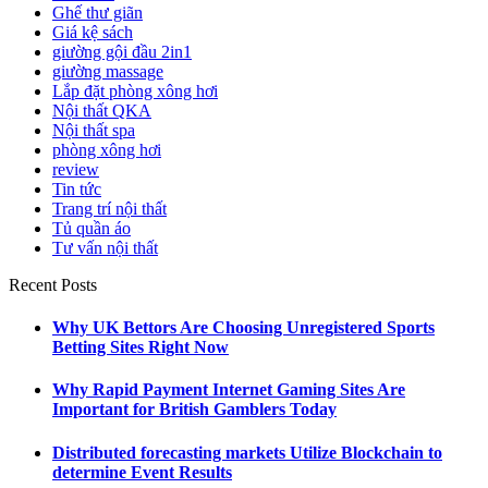
Ghế thư giãn
Giá kệ sách
giường gội đầu 2in1
giường massage
Lắp đặt phòng xông hơi
Nội thất QKA
Nội thất spa
phòng xông hơi
review
Tin tức
Trang trí nội thất
Tủ quần áo
Tư vấn nội thất
Recent Posts
Why UK Bettors Are Choosing Unregistered Sports
Betting Sites Right Now
Why Rapid Payment Internet Gaming Sites Are
Important for British Gamblers Today
Distributed forecasting markets Utilize Blockchain to
determine Event Results