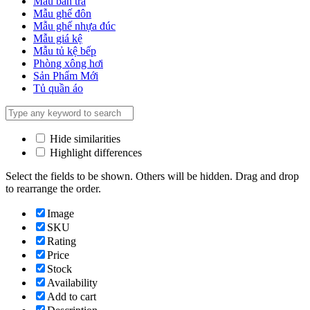
Mẫu bàn trà
Mẫu ghế đôn
Mẫu ghế nhựa đúc
Mẫu giá kệ
Mẫu tủ kệ bếp
Phòng xông hơi
Sản Phẩm Mới
Tủ quần áo
Hide similarities
Highlight differences
Select the fields to be shown. Others will be hidden. Drag and drop
to rearrange the order.
Image
SKU
Rating
Price
Stock
Availability
Add to cart