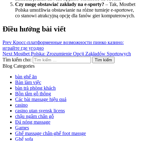
Czy mogę obstawiać zakłady na e-sporty?
– Tak, Mostbet
Polska umożliwia obstawianie na różne turnieje e-sportowe,
co stanowi atrakcyjną opcję dla fanów gier komputerowych.
Điều hướng bài viết
Prev
Кросс-платформенные возможности пинко казино:
играйте где угодно
Next
Mostbet Polska: Zrozumienie Opcji Zakładów Sportowych
Tìm kiếm cho:
Blog Categories
bàn ghế ăn
Bàn làm việc
bàn trà phòng khách
Bồn tắm gỗ thông
Các bài massage hiệu quả
casino
casino utan svensk licens
chậu ngâm chân gỗ
Đá nóng massage
Games
Ghế massage chân-ghế foot massge
Ghế sofa