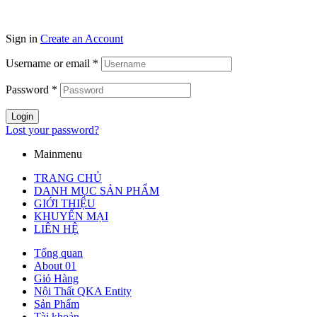
Sign in
Create an Account
Username or email
*
Password
*
Login
Lost your password?
Mainmenu
TRANG CHỦ
DANH MỤC SẢN PHẨM
GIỚI THIỆU
KHUYẾN MẠI
LIÊN HỆ
Tổng quan
About 01
Giỏ Hàng
Nội Thất QKA Entity
Sản Phẩm
Tài khoản