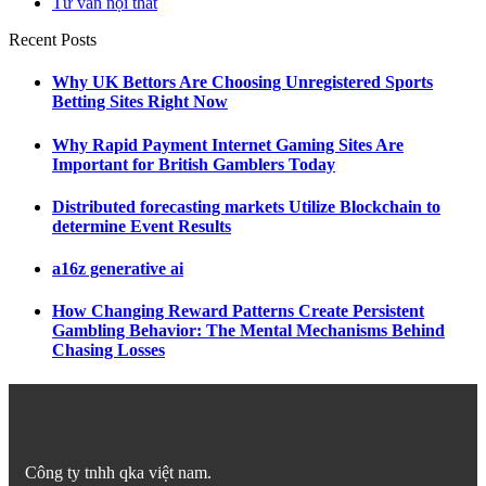
Tư vấn nội thất
Recent Posts
Why UK Bettors Are Choosing Unregistered Sports
Betting Sites Right Now
Why Rapid Payment Internet Gaming Sites Are
Important for British Gamblers Today
Distributed forecasting markets Utilize Blockchain to
determine Event Results
a16z generative ai
How Changing Reward Patterns Create Persistent
Gambling Behavior: The Mental Mechanisms Behind
Chasing Losses
Công ty tnhh qka việt nam.