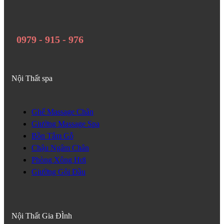
0979 - 915 - 976
Nội Thất spa
Ghế Massage Chân
Giường Massage Spa
Bồn Tắm Gỗ
Chậu Ngâm Chân
Phòng Xông Hơi
Giường Gội Đầu
Nội Thất Gia ĐÌnh