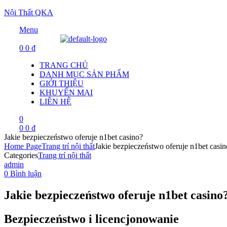
Nội Thất QKA
Menu
0
0
₫
TRANG CHỦ
DANH MỤC SẢN PHẨM
GIỚI THIỆU
KHUYẾN MẠI
LIÊN HỆ
0
0
0
₫
Jakie bezpieczeństwo oferuje n1bet casino?
Home Page
Trang trí nội thất
Jakie bezpieczeństwo oferuje n1bet casin
Categories
Trang trí nội thất
admin
0 Bình luận
Jakie bezpieczeństwo oferuje n1bet casino
Bezpieczeństwo i licencjonowanie