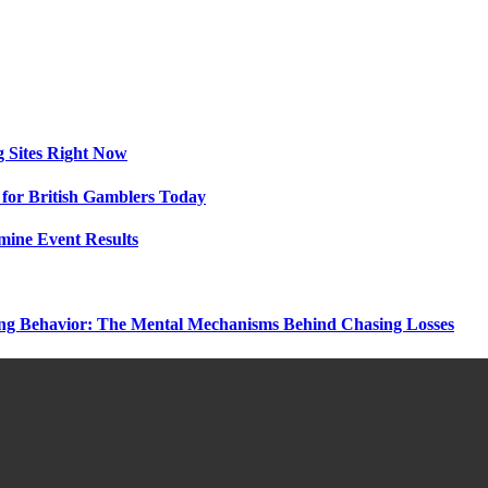
g Sites Right Now
for British Gamblers Today
rmine Event Results
ng Behavior: The Mental Mechanisms Behind Chasing Losses