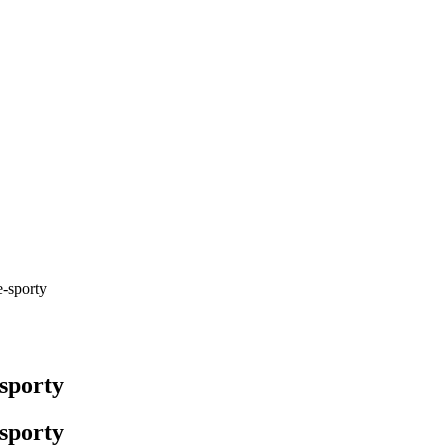
e-sporty
-sporty
-sporty