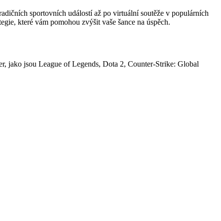
adičních sportovních událostí až po virtuální soutěže v populárních
ategie, které vám pomohou zvýšit vaše šance na úspěch.
 her, jako jsou League of Legends, Dota 2, Counter-Strike: Global