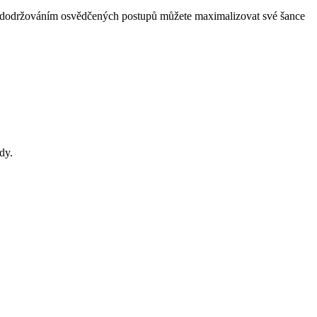
í a dodržováním osvědčených postupů můžete maximalizovat své šance
dy.