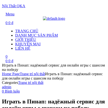
Nội Thất QKA
Menu
0
0
₫
TRANG CHỦ
DANH MỤC SẢN PHẨM
GIỚI THIỆU
KHUYẾN MẠI
LIÊN HỆ
0
0
0
₫
Играть в Пинап: надёжный сервис для онлайн игры с шансом
на победу
Home Page
Trang trí nội thất
Играть в Пинап: надёжный сервис
для онлайн игры с шансом на победу
Categories
Trang trí nội thất
admin
0 Bình luận
Играть в Пинап: надёжный сервис для
онлайн игры с шансом на победу