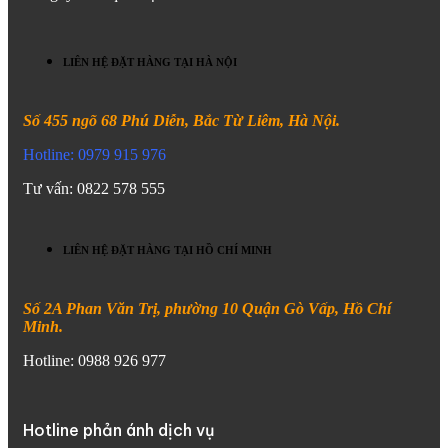
LIÊN HỆ ĐẶT HÀNG TẠI HÀ NỘI
Số 455 ngõ 68 Phú Diễn, Bắc Từ Liêm, Hà Nội.
Hotline: 0979 915 976
Tư vấn: 0822 578 555
LIÊN HỆ ĐẶT HÀNG TẠI HỒ CHÍ MINH
Số 2A Phan Văn Trị, phường 10 Quận Gò Vấp, Hồ Chí
Minh.
Hotline: 0988 926 977
Hotline phản ánh dịch vụ