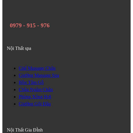
0979 - 915 - 976
Nội Thất spa
Ghế Massage Chân
Giường Massage Spa
Bồn Tắm Gỗ
Chậu Ngâm Chân
Phòng Xông Hơi
Giường Gội Đầu
Nội Thất Gia ĐÌnh