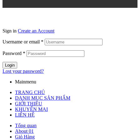
Sign in
Create an Account
Username or email
*
Password
*
Login
Lost your password?
Mainmenu
TRANG CHỦ
DANH MỤC SẢN PHẨM
GIỚI THIỆU
KHUYẾN MẠI
LIÊN HỆ
Tổng quan
About 01
Giỏ Hàng