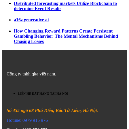
Distributed forecasting markets Utilize Blockchain to
determine Event Results
a16z generative ai
How Changing Reward Patterns Create Persistent
Gambling Behavior: The Mental Mechanisms Behind
Chasing Losses
Công ty tnhh qka việt nam.
LIÊN HỆ ĐẶT HÀNG TẠI HÀ NỘI
Số 455 ngõ 68 Phú Diễn, Bắc Từ Liêm, Hà Nội.
Hotline: 0979 915 976