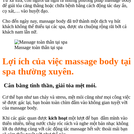
Từ xa xưa, con người đã nghĩ ra những phương pháp massage body
để giải tỏa căng thẳng hoặc chữa bệnh bằng cách động tác day ấn,
cọ xát,… vào huyệt đạo.
Cho đến ngày nay, massage body đã trở thành một dịch vụ hút
khách không thể thiếu tại các spa, được ưa chuộng rộng rãi bởi cả
khách nam lẫn nữ.
Massage toàn thân tại spa
Lợi ích của việc massage body tại
spa thường xuyên.
Cân bằng tinh thần, giải tỏa mệt mỏi.
Cơ thể bạn như tan chảy và stress, mệt mỏi cũng như mọi công việc
sẽ được gác lại, bạn hoàn toàn chìm đắm vào không gian tuyệt vời
của massage body.
Khi các giác quan được
kích hoạt
một lượt để bạn đắm mình vào
thiên nhiên, tiếng nước chảy róc rách và nghe một bản nhạc không
lời du dương cùng với các động tác massage hết sức thoải mái bạn