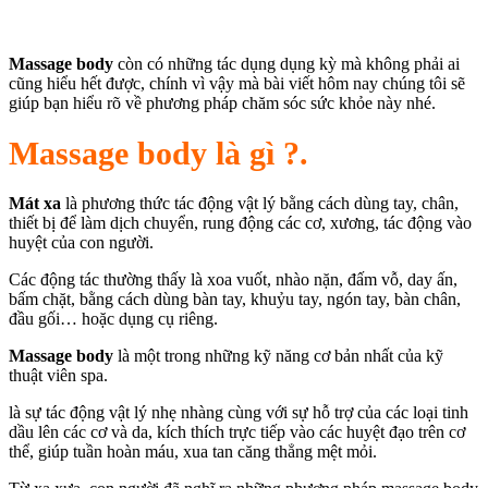
Massage body
còn có những tác dụng dụng kỳ mà không phải ai
cũng hiểu hết được, chính vì vậy mà bài viết hôm nay chúng tôi sẽ
giúp bạn hiểu rõ về phương pháp chăm sóc sức khỏe này nhé.
Massage body là gì ?.
Mát xa
là phương thức tác động vật lý bằng cách dùng tay, chân,
thiết bị để làm dịch chuyển, rung động các cơ, xương, tác động vào
huyệt của con người.
Các động tác thường thấy là xoa vuốt, nhào nặn, đấm vỗ, day ấn,
bấm chặt, bằng cách dùng bàn tay, khuỷu tay, ngón tay, bàn chân,
đầu gối… hoặc dụng cụ riêng.
Massage body
là một trong những kỹ năng cơ bản nhất của kỹ
thuật viên spa.
là sự tác động vật lý nhẹ nhàng cùng với sự hỗ trợ của các loại tinh
dầu lên các cơ và da, kích thích trực tiếp vào các huyệt đạo trên cơ
thể, giúp tuần hoàn máu, xua tan căng thẳng mệt mỏi.