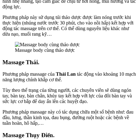
hình nhẹ nhàng, tạo cảm giác dễ chịu từ hơi nóng, mùi hương và tác
động lực.
Phương pháp này sử dụng túi thảo dược được làm nóng trước khi
thực hiện (nhúng nước trước 30 phút, cho vào nồi hấp) kết hợp với
động tác massage trên cơ thể. Có thể dùng nguyên liệu khác như
dừa nạo, muối rang kỹ…
Massage body cùng thảo dược
Massage Thái.
Phương pháp massage của
Thái Lan
tác động vào khoảng 10 mạch
năng lượng chính khắp cơ thể.
Tùy theo thể trạng của từng người, các chuyên viên sẽ dùng ngón
tay, bàn tay, bàn chân, khủy tay kết hợp với lực của đôi bàn tay và
sức lực cơ bắp để day ấn lên các huyệt đạo.
Phương pháp massage này có tác dụng chữa một số bệnh như: đau
đầu, lưng, thần kinh tọa, đau bụng, đường ruột hoặc các bệnh về
tuần hoàn, hô hấp,…
Massage Thụy Điển.