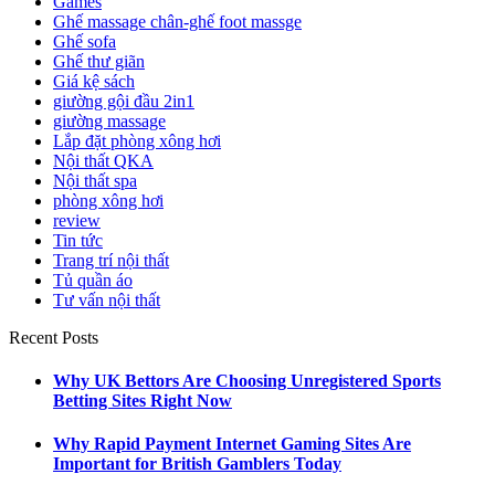
Games
Ghế massage chân-ghế foot massge
Ghế sofa
Ghế thư giãn
Giá kệ sách
giường gội đầu 2in1
giường massage
Lắp đặt phòng xông hơi
Nội thất QKA
Nội thất spa
phòng xông hơi
review
Tin tức
Trang trí nội thất
Tủ quần áo
Tư vấn nội thất
Recent Posts
Why UK Bettors Are Choosing Unregistered Sports
Betting Sites Right Now
Why Rapid Payment Internet Gaming Sites Are
Important for British Gamblers Today