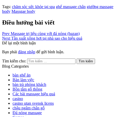
Tags:
chăm sóc sức khỏe tại spa
ghế massage chân
giường massage
body
Massgae body
Điều hướng bài viết
Prev
Massage trị liệu cùng với đá nóng (bazan)
Next
Tần xuất xông hơi tại nhà sao cho hiệu quả
Để lại một bình luận
Bạn phải
đăng nhập
để gửi bình luận.
Tìm kiếm cho:
Blog Categories
bàn ghế ăn
Bàn làm việc
bàn trà phòng khách
Bồn tắm gỗ thông
Các bài massage hiệu quả
casino
casino utan svensk licens
chậu ngâm chân gỗ
Đá nóng massage