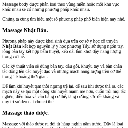
Massage body được phân loại theo vùng miền hoặc mỗi khu vực
khác nhau sẽ có những phương pháp khác nhau.
Chúng ta cùng tìm hiểu một số phương pháp phổ biến hiện nay nhé.
Massage Nhật Bản.
Phương pháp này được khai sinh dựa trên cơ sở y học cổ truyền
Nhật Bản
kết hợp nguyên lý y học phương Tây, sử dụng ngón tay,
lòng bàn tay kết hợp bấm huyệt, kéo dài làm khơi dậy năng lượng
trong cơ thể.
Các kỹ thuật viên sẽ dùng bàn tay, đầu gối, khuỷu tay và bàn chân
tác động lên các huyệt đạo và những mạch năng lượng trên cơ thể
trong 1 khoảng thời gian.
Để làm khí huyết tạm thời ngưng trệ lại, để sau khi được thả ra, các
mạch này sẽ tạo một dòng khí huyết mạnh mẽ hơn, cuốn trôi mọi tắc
nghẽn, điều hòa và cân bằng cơ thể, tăng cường sức đề kháng và
duy trì sự dẻo dai cho cơ thể.
Massage thảo dược.
Massage với thảo dược ra đời từ hàng nghìn năm trước. Đây là loại