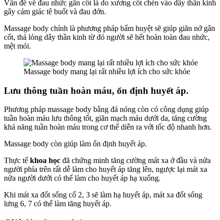
Vấn đề về đau nhức gân cốt là do xương cốt chèn vào dây thần kinh
gây cảm giác tê buốt và đau đớn.
Massage body chính là phương pháp bấm huyệt sẽ giúp giãn nở gân
cốt, thả lỏng dây thần kinh từ đó người sẽ hết hoàn toàn đau nhức,
mệt mỏi.
Massage body mang lại rất nhiều lợi ích cho sức khỏe
Lưu thông tuần hoàn máu, ổn định huyết áp.
Phương pháp massage body bằng đá nóng còn có công dụng giúp
tuần hoàn máu lưu thông tốt, giãn mạch máu dưới da, tăng cường
khả năng tuần hoàn máu trong cơ thể diễn ra với tốc độ nhanh hơn.
Massage body còn giúp làm ổn định huyết áp.
Thực tế
khoa học
đã chứng minh tăng cường mát xa ở đầu và nửa
người phía trên rất dễ làm cho huyết áp tăng lên, ngược lại mát xa
nửa người dưới có thể làm cho huyết áp hạ xuống.
Khi mát xa đốt sống cổ 2, 3 sẽ làm hạ huyết áp, mát xa đốt sống
lưng 6, 7 có thể làm tăng huyết áp.