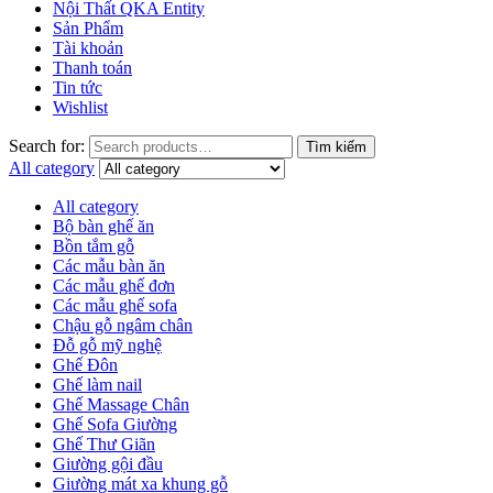
Nội Thất QKA Entity
Sản Phẩm
Tài khoản
Thanh toán
Tin tức
Wishlist
Search for:
Tìm kiếm
All category
All category
Bộ bàn ghế ăn
Bồn tắm gỗ
Các mẫu bàn ăn
Các mẫu ghế đơn
Các mẫu ghế sofa
Chậu gỗ ngâm chân
Đỗ gỗ mỹ nghệ
Ghế Đôn
Ghế làm nail
Ghế Massage Chân
Ghế Sofa Giường
Ghế Thư Giãn
Giường gội đầu
Giường mát xa khung gỗ