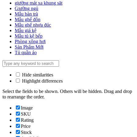
giường mát xa khung săt
Giường ngủ
Mẫu bàn trà
Mẫu ghế đôn
Mẫu ghế nhựa đúc
Mẫu giá kệ
Mẫu tủ kệ bếp
Phòng xông hơi
Sản Phẩm Mới
Tủ quần áo
Hide similarities
Highlight differences
Select the fields to be shown. Others will be hidden. Drag and drop
to rearrange the order.
Image
SKU
Rating
Price
Stock