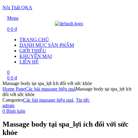
Nội Thất QKA
Menu
0
0
₫
TRANG CHỦ
DANH MỤC SẢN PHẨM
GIỚI THIỆU
KHUYẾN MẠI
LIÊN HỆ
0
0
0
₫
Massage body tại spa_lợi ích đối với sức khỏe
Home Page
Các bài massage hiệu quả
Massage body tại spa_lợi ích
đối với sức khỏe
Categories
Các bài massage hiệu quả
,
Tin tức
admin
0 Bình luận
Massage body tại spa_lợi ích đối với sức
khỏe