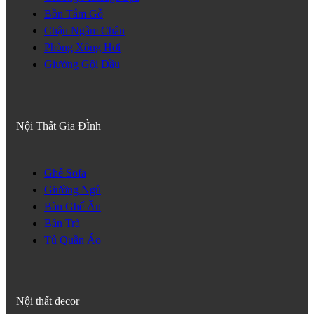
Bồn Tắm Gỗ
Chậu Ngâm Chân
Phòng Xông Hơi
Giường Gội Đầu
Nội Thất Gia ĐÌnh
Ghế Sofa
Giường Ngủ
Bàn Ghế Ăn
Bàn Trà
Tủ Quần Áo
Nội thất decor