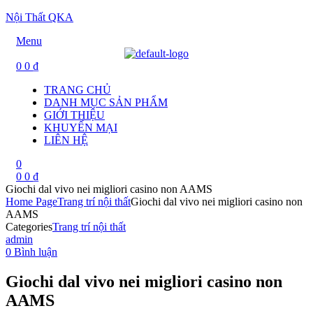
Nội Thất QKA
Menu
0
0
₫
TRANG CHỦ
DANH MỤC SẢN PHẨM
GIỚI THIỆU
KHUYẾN MẠI
LIÊN HỆ
0
0
0
₫
Giochi dal vivo nei migliori casino non AAMS
Home Page
Trang trí nội thất
Giochi dal vivo nei migliori casino non
AAMS
Categories
Trang trí nội thất
admin
0 Bình luận
Giochi dal vivo nei migliori casino non
AAMS