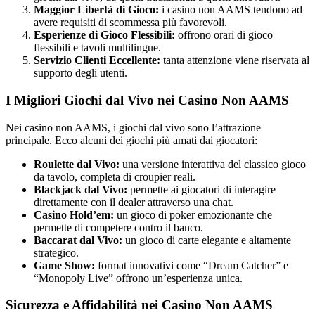
Maggior Libertà di Gioco:
i casino non AAMS tendono ad
avere requisiti di scommessa più favorevoli.
Esperienze di Gioco Flessibili:
offrono orari di gioco
flessibili e tavoli multilingue.
Servizio Clienti Eccellente:
tanta attenzione viene riservata al
supporto degli utenti.
I Migliori Giochi dal Vivo nei Casino Non AAMS
Nei casino non AAMS, i giochi dal vivo sono l’attrazione
principale. Ecco alcuni dei giochi più amati dai giocatori:
Roulette dal Vivo:
una versione interattiva del classico gioco
da tavolo, completa di croupier reali.
Blackjack dal Vivo:
permette ai giocatori di interagire
direttamente con il dealer attraverso una chat.
Casino Hold’em:
un gioco di poker emozionante che
permette di competere contro il banco.
Baccarat dal Vivo:
un gioco di carte elegante e altamente
strategico.
Game Show:
format innovativi come “Dream Catcher” e
“Monopoly Live” offrono un’esperienza unica.
Sicurezza e Affidabilità nei Casino Non AAMS