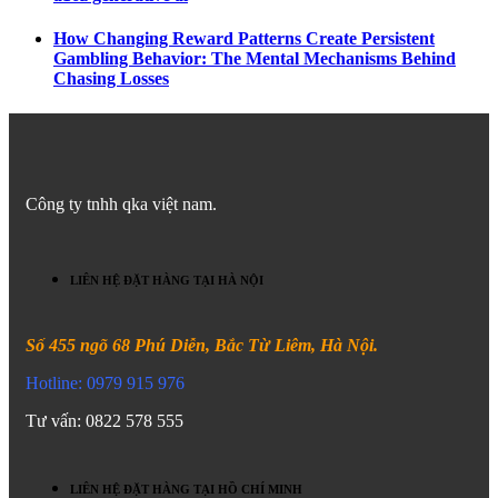
How Changing Reward Patterns Create Persistent
Gambling Behavior: The Mental Mechanisms Behind
Chasing Losses
Công ty tnhh qka việt nam.
LIÊN HỆ ĐẶT HÀNG TẠI HÀ NỘI
Số 455 ngõ 68 Phú Diễn, Bắc Từ Liêm, Hà Nội.
Hotline: 0979 915 976
Tư vấn: 0822 578 555
LIÊN HỆ ĐẶT HÀNG TẠI HỒ CHÍ MINH