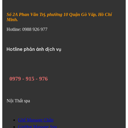
Số 2A Phan Văn Trị, phường 10 Quận Gò Vấp, Hồ Chí
Minh.
Hotline: 0988 926 977
Hotline phản ánh dịch vụ
0979 - 915 - 976
Nội Thất spa
Ghế Massage Chân
Giường Massage Spa