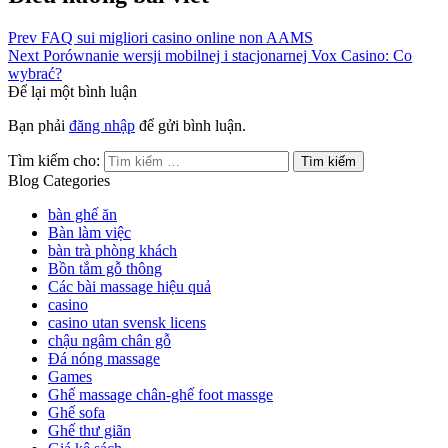
Prev
FAQ sui migliori casino online non AAMS
Next
Porównanie wersji mobilnej i stacjonarnej Vox Casino: Co
wybrać?
Để lại một bình luận
Bạn phải
đăng nhập
để gửi bình luận.
Tìm kiếm cho:
Blog Categories
bàn ghế ăn
Bàn làm việc
bàn trà phòng khách
Bồn tắm gỗ thông
Các bài massage hiệu quả
casino
casino utan svensk licens
chậu ngâm chân gỗ
Đá nóng massage
Games
Ghế massage chân-ghế foot massge
Ghế sofa
Ghế thư giãn