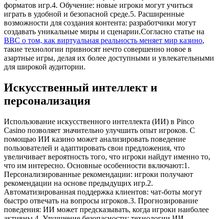
форматов игр.4. Обучение: новые игроки могут учиться
играть в удобной и безопасной среде.5. Расширенные
возможности для создания контента: разработчики могут
создавать уникальные миры и сценарии.Согласно статье на
BBC о том, как виртуальная реальность меняет мир казино
,
такие технологии привносят нечто совершенно новое в
азартные игры, делая их более доступными и увлекательными
для широкой аудитории.
Искусственный интеллект и
персонализация
Использование искусственного интеллекта (ИИ) в Pinco
Casino позволяет значительно улучшить опыт игроков. С
помощью ИИ казино может анализировать поведение
пользователей и адаптировать свои предложения, что
увеличивает вероятность того, что игроки найдут именно то,
что им интересно. Основные особенности включают:1.
Персонализированные рекомендации: игроки получают
рекомендации на основе предыдущих игр.2.
Автоматизированная поддержка клиентов: чат-боты могут
быстро отвечать на вопросы игроков.3. Прогнозирование
поведения: ИИ может предсказывать, когда игроки наиболее
активны.4. Улучшение безопасности: технологии ИИ