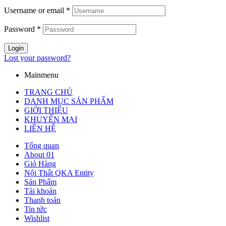
Username or email
*
Password
*
Login
Lost your password?
Mainmenu
TRANG CHỦ
DANH MỤC SẢN PHẨM
GIỚI THIỆU
KHUYẾN MẠI
LIÊN HỆ
Tổng quan
About 01
Giỏ Hàng
Nội Thất QKA Entity
Sản Phẩm
Tài khoản
Thanh toán
Tin tức
Wishlist