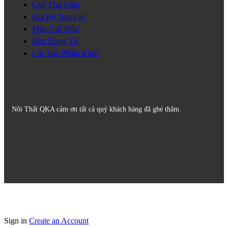
Ghế Thư Giãn
Giá Kệ Trang trí
Mẫu Ghế Đôn
Đèn Trang Trí
Các Sản Phẩm Khác
Nội Thất QKA cảm ơn tất cả quý khách hàng đã ghé thăm.
Sign in
Create an Account