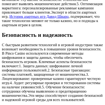
помогают выявлять мошеннические действия.5. Оптимизация
маркетинга: персонализированные рекламные кампании
привлекают больше клиентов.Эксперт в области азартных
игр,
Историк азартных игр Давид Шварц
, подчеркивает, что
такие технологии меняют не только казино, но и подходы к
азартным играм в целом.
Безопасность и надежность
С быстрым развитием технологий в игровой индустрии также
возникает необходимость в повышении уровня безопасности.
В Pinco Casino используются современные методы
шифрования и защиты данных, чтобы обеспечить
безопасность игроков. Ключевые аспекты безопасности
включают:1. Защита данных: шифрование личной
информации пользователей.2. Безопасные транзакции:
системы платежей, защищенные от мошенничества.3.
Лицензирование: проверенные казино гарантируют честную
игру.4. Аудит: регулярные проверки и тестирования системы
на наличие уязвимостей.5. Обучение безопасности:
сотрудники обучены выявлению и предотвращению
мошенничества.Эти меры способствуют созданию безопасной
и надежной игровой среды для всех пользователей.