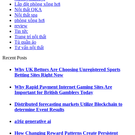
Lắp đặt phòng xông hơi
Nội thất QKA
Nội thất spa
phòng xông hơi
review
Tin tức
Trang trí nội thất
Tủ quần áo
Tư vấn nội thất
Recent Posts
Why UK Bettors Are Choosing Unregistered Sports
Betting Sites Right Now
Why Rapid Payment Internet Gaming Sites Are
Important for British Gamblers Today
Distributed forecasting markets Utilize Blockchain to
determine Event Results
a16z generative ai
How Changing Reward Patterns Create Persistent