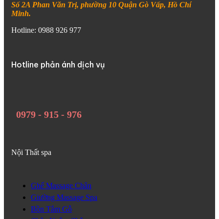
Số 2A Phan Văn Trị, phường 10 Quận Gò Vấp, Hồ Chí
Minh.
Hotline: 0988 926 977
Hotline phản ánh dịch vụ
0979 - 915 - 976
Nội Thất spa
Ghế Massage Chân
Giường Massage Spa
Bồn Tắm Gỗ