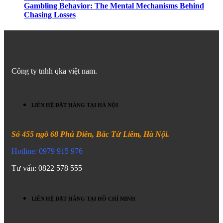
Gambling Behavior: The Mental Mechanisms Behind
Chasing Losses
Công ty tnhh qka việt nam.
LIÊN HỆ ĐẶT HÀNG TẠI HÀ NỘI
Số 455 ngõ 68 Phú Diễn, Bắc Từ Liêm, Hà Nội.
Hotline: 0979 915 976
Tư vấn: 0822 578 555
LIÊN HỆ ĐẶT HÀNG TẠI HỒ CHÍ MINH