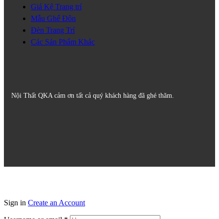
Giá Kệ Trang trí
Mẫu Ghế Đôn
Đèn Trang Trí
Các Sản Phẩm Khác
Nội Thất QKA cảm ơn tất cả quý khách hàng đã ghé thăm.
Sign in
Create an Account