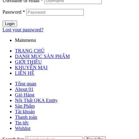
Username or email
*
Password
*
Login
Lost your password?
Mainmenu
TRANG CHỦ
DANH MỤC SẢN PHẨM
GIỚI THIỆU
KHUYẾN MẠI
LIÊN HỆ
Tổng quan
About 01
Giỏ Hàng
Nội Thất QKA Entity
Sản Phẩm
Tài khoản
Thanh toán
Tin tức
Wishlist