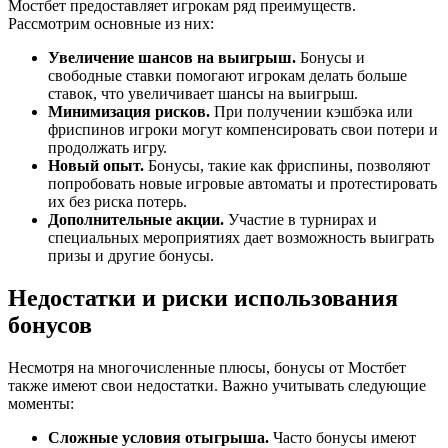
Мостбет предоставляет игрокам ряд преимуществ.
Рассмотрим основные из них:
Увеличение шансов на выигрыш.
Бонусы и
свободные ставки помогают игрокам делать больше
ставок, что увеличивает шансы на выигрыш.
Минимизация рисков.
При получении кэшбэка или
фриспинов игроки могут компенсировать свои потери и
продолжать игру.
Новый опыт.
Бонусы, такие как фриспины, позволяют
попробовать новые игровые автоматы и протестировать
их без риска потерь.
Дополнительные акции.
Участие в турнирах и
специальных мероприятиях дает возможность выиграть
призы и другие бонусы.
Недостатки и риски использования
бонусов
Несмотря на многочисленные плюсы, бонусы от Мостбет
также имеют свои недостатки. Важно учитывать следующие
моменты:
Сложные условия отыгрыша.
Часто бонусы имеют