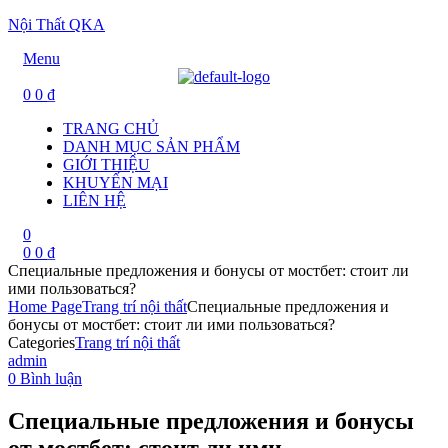
Nội Thất QKA
Menu
0
0
₫
TRANG CHỦ
DANH MỤC SẢN PHẨM
GIỚI THIỆU
KHUYẾN MẠI
LIÊN HỆ
0
0
0
₫
Специальные предложения и бонусы от мостбет: стоит ли
ими пользоваться?
Home Page
Trang trí nội thất
Специальные предложения и
бонусы от мостбет: стоит ли ими пользоваться?
Categories
Trang trí nội thất
admin
0 Bình luận
Специальные предложения и бонусы
от мостбет: стоит ли ими