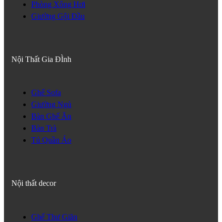
Phòng Xông Hơi
Giường Gội Đầu
Nội Thất Gia ĐÌnh
Ghế Sofa
Giường Ngủ
Bàn Ghế Ăn
Bàn Trà
Tủ Quần Áo
Nội thất decor
Ghế Thư Giãn