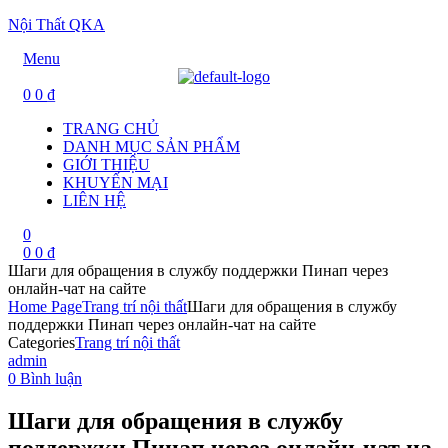
Nội Thất QKA
Menu
0
0
₫
TRANG CHỦ
DANH MỤC SẢN PHẨM
GIỚI THIỆU
KHUYẾN MẠI
LIÊN HỆ
0
0
0
₫
Шаги для обращения в службу поддержки Пинап через
онлайн-чат на сайте
Home Page
Trang trí nội thất
Шаги для обращения в службу
поддержки Пинап через онлайн-чат на сайте
Categories
Trang trí nội thất
admin
0 Bình luận
Шаги для обращения в службу
поддержки Пинап через онлайн-чат на