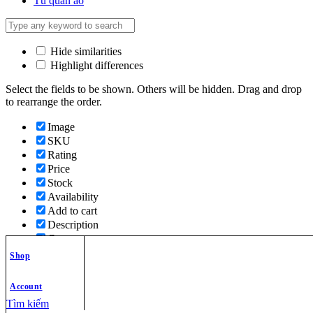
Tủ quần áo
Hide similarities
Highlight differences
Select the fields to be shown. Others will be hidden. Drag and drop
to rearrange the order.
Image
SKU
Rating
Price
Stock
Availability
Add to cart
Description
Content
Weight
Shop
Dimensions
Additional information
Account
Tìm kiếm
Click outside to hide the comparison bar