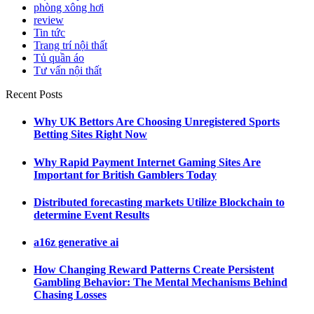
phòng xông hơi
review
Tin tức
Trang trí nội thất
Tủ quần áo
Tư vấn nội thất
Recent Posts
Why UK Bettors Are Choosing Unregistered Sports
Betting Sites Right Now
Why Rapid Payment Internet Gaming Sites Are
Important for British Gamblers Today
Distributed forecasting markets Utilize Blockchain to
determine Event Results
a16z generative ai
How Changing Reward Patterns Create Persistent
Gambling Behavior: The Mental Mechanisms Behind
Chasing Losses