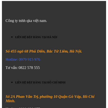
Công ty tnhh qka việt nam.
LIÊN HỆ ĐẶT HÀNG TẠI HÀ NỘI
Số 455 ngõ 68 Phú Diễn, Bắc Từ Liêm, Hà Nội.
Hotline: 0979 915 976
Tư vấn: 0822 578 555
LIÊN HỆ ĐẶT HÀNG TẠI HỒ CHÍ MINH
Số 2A Phan Văn Trị, phường 10 Quận Gò Vấp, Hồ Chí
Minh.