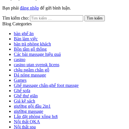
Bạn phải
đăng nhập
để gửi bình luận.
Tìm kiếm cho:
Blog Categories
bàn ghế ăn
Bàn làm việc
bàn trà phòng khách
Bồn tắm gỗ thông
Các bài massage hiệu quả
casino
casino utan svensk licens
chậu ngâm chân gỗ
Đá nóng massage
Games
Ghế massage chân-ghế foot massge
Ghế sofa
Ghế thư giãn
Giá kệ sách
giường gội đầu 2in1
giường massage
Lắp đặt phòng xông hơi
Nội thất QKA
Nội thất spa