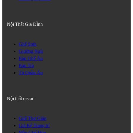
Nội Thất Gia ĐÌnh
Ghế Sofa
Giường Ngủ
Bàn Ghế Ăn
Bàn Trà
Tủ Quần Áo
Nội thất decor
Ghế Thư Giãn
Giá Kệ Trang trí
Mẫu Ghế Đôn