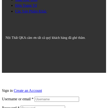
Đèn Trang Trí
Các Sản Phẩm Khác
Nội Thất QKA cảm ơn tất cả quý khách hàng đã ghé thăm.
Sign in
Create an Account
Username or email
*
Password
*