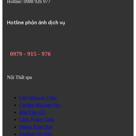
Hotline: 0988 926 977
Hotline phản ánh dịch vụ
0979 - 915 - 976
Nội Thất spa
Ghế Massage Chân
Giường Massage Spa
Bồn Tắm Gỗ
Chậu Ngâm Chân
Phòng Xông Hơi
Giường Gội Đầu