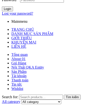
Login
Lost your password?
Mainmenu
TRANG CHỦ
DANH MỤC SẢN PHẨM
GIỚI THIỆU
KHUYẾN MẠI
LIÊN HỆ
Tổng quan
About 01
Giỏ Hàng
Nội Thất QKA Entity
Sản Phẩm
Tài khoản
Thanh toán
Tin tức
Wishlist
Search for:
Tìm kiếm
All category