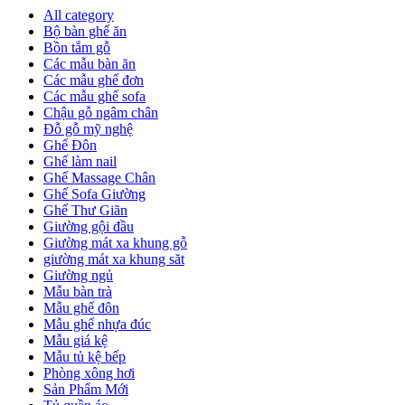
All category
Bộ bàn ghế ăn
Bồn tắm gỗ
Các mẫu bàn ăn
Các mẫu ghế đơn
Các mẫu ghế sofa
Chậu gỗ ngâm chân
Đỗ gỗ mỹ nghệ
Ghế Đôn
Ghế làm nail
Ghế Massage Chân
Ghế Sofa Giường
Ghế Thư Giãn
Giường gội đầu
Giường mát xa khung gỗ
giường mát xa khung săt
Giường ngủ
Mẫu bàn trà
Mẫu ghế đôn
Mẫu ghế nhựa đúc
Mẫu giá kệ
Mẫu tủ kệ bếp
Phòng xông hơi
Sản Phẩm Mới