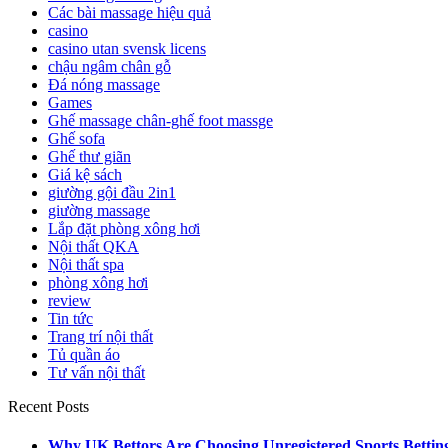
Các bài massage hiệu quả
casino
casino utan svensk licens
chậu ngâm chân gỗ
Đá nóng massage
Games
Ghế massage chân-ghế foot massge
Ghế sofa
Ghế thư giãn
Giá kệ sách
giường gội đầu 2in1
giường massage
Lắp đặt phòng xông hơi
Nội thất QKA
Nội thất spa
phòng xông hơi
review
Tin tức
Trang trí nội thất
Tủ quần áo
Tư vấn nội thất
Recent Posts
Why UK Bettors Are Choosing Unregistered Sports Bettin