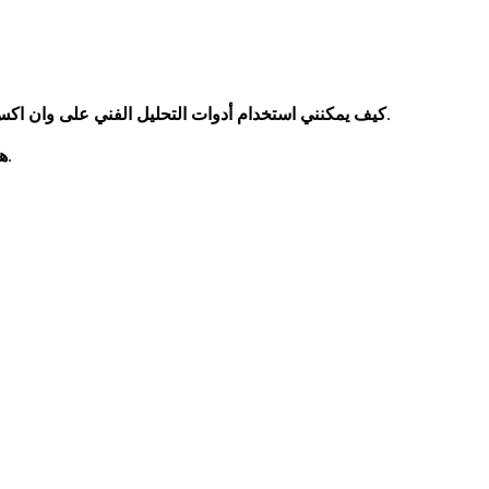
يمكنك استخدام الأدوات من خلال تسجيل الدخول إلى المنصة، اختيار القوائم المطلوبة، وتخصيص الرسوم البيانية حسب الحاجة.
كيف يمكنني استخدام أدوات التحليل الفني على وان اك
بينما يعتبر التحليل الفني أداة قوية، يجب أن يستخدم إلى جانب تقنيات أخرى لضمان اتخاذ قرارات مستنيرة.
هل