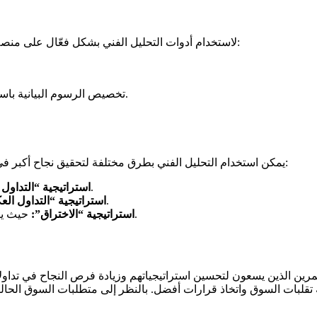
لاستخدام أدوات التحليل الفني بشكل فعّال على منصة وان اكس بت، يجب على المستثمرين اتباع بعض الخطوات الأساسية:
تخصيص الرسوم البيانية باستخدام المؤشرات والأدوات المناسبة لمساعدتك في اتخاذ القرار.
يمكن استخدام التحليل الفني بطرق مختلفة لتحقيق نجاح أكبر في سوق التداول. هناك العديد من الاستراتيجيات التي يمكن اتباعها، مثل:
حيث يركز المستثمرون على الاتجاه العام للسوق.
استراتيجية “التداول 
حيث يتم شراء الأصول عندما تكون في حالة تشبع بيعي.
استراتيجية “التداول ال
حيث يتم الدخول في صفقات بعد اختراق مستويات الدعم أو المقاومة.
استراتيجية “الاختراق”:
رين الذين يسعون لتحسين استراتيجياتهم وزيادة فرص النجاح في تداولا
 تقلبات السوق واتخاذ قرارات أفضل. بالنظر إلى متطلبات السوق الحالية