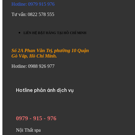
Hotline: 0979 915 976
Tư vấn: 0822 578 555
LIÊN HỆ ĐẶT HÀNG TẠI HỒ CHÍ MINH
Số 2A Phan Văn Trị, phường 10 Quận
Gò Vấp, Hồ Chí Minh.
Hotline: 0988 926 977
Hotline phản ánh dịch vụ
0979 - 915 - 976
Nội Thất spa