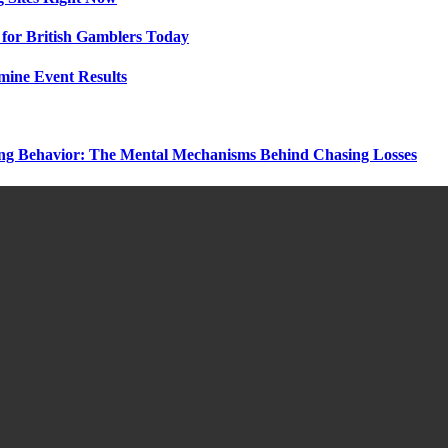
for British Gamblers Today
rmine Event Results
ng Behavior: The Mental Mechanisms Behind Chasing Losses