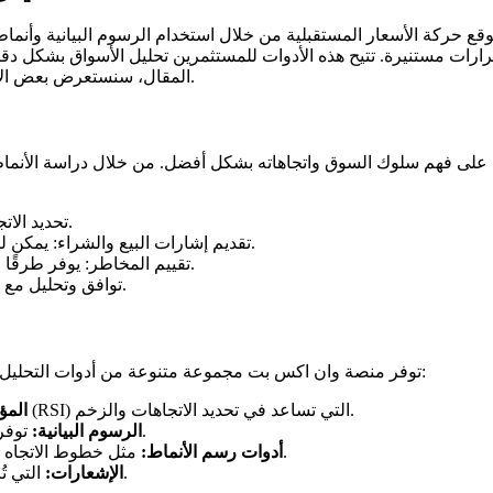
توقع حركة الأسعار المستقبلية من خلال استخدام الرسوم البيانية وأنما
رات مستنيرة. تتيح هذه الأدوات للمستثمرين تحليل الأسواق بشكل دقيق 
المقال، سنستعرض بعض الأدوات المتاحة على وان اكس بت وكيفية استخدامها في التحليل الفني.
 على فهم سلوك السوق واتجاهاته بشكل أفضل. من خلال دراسة الأنماط 
تحديد الاتجاهات: يساعد في تحديد اتجاه السوق سواء كان صعودًا أو هبوطًا.
تقديم إشارات البيع والشراء: يمكن للمتداولين استخدام الأدوات الفنية لتحليل نقاط الدخول والخروج.
تقييم المخاطر: يوفر طرقًا لتقدير المخاطر المحتملة عبر تحليل مستويات الدعم والمقاومة.
توافق وتحليل مع عدة أسواق: يمكن تطبيق التحليل الفني على جميع أنواع الأصول.
توفر منصة وان اكس بت مجموعة متنوعة من أدوات التحليل الفني التي تساعد المستثمرين في اتخاذ قراراتهم. تشمل هذه الأدوات:
مثل المتوسطات المتحركة ومؤشر القوة النسبية (RSI) التي تساعد في تحديد الاتجاهات والزخم.
المؤ
توفر الرسوم البيانية التفاعلية معلومات مفصلة حول حركة الأسعار.
الرسوم البيانية:
مثل خطوط الاتجاه ومناطق الدعم والمقاومة التي تساعد في تحديد النقاط الحرجة.
أدوات رسم الأنماط:
التي تُرسل عند تحرك السعر إلى مستوى معين لتفادي تفويت الفرص.
الإشعارات: