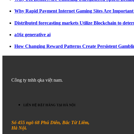
Why Rapid Payment Internet Gaming Sites Are Important 
Distributed forecasting markets Utilize Blockchain to dete
a16z generative ai
How Changing Reward Patterns Create Persistent Gambli
Công ty tnhh qka việt nam.
LIÊN HỆ ĐẶT HÀNG TẠI HÀ NỘI
Số 455 ngõ 68 Phú Diễn, Bắc Từ Liêm,
Hà Nội.