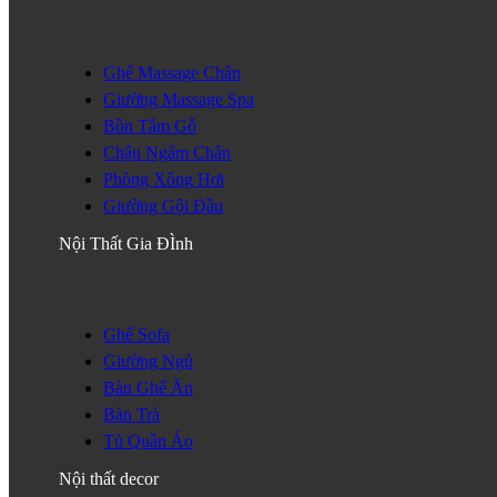
Ghế Massage Chân
Giường Massage Spa
Bồn Tắm Gỗ
Chậu Ngâm Chân
Phòng Xông Hơi
Giường Gội Đầu
Nội Thất Gia ĐÌnh
Ghế Sofa
Giường Ngủ
Bàn Ghế Ăn
Bàn Trà
Tủ Quần Áo
Nội thất decor