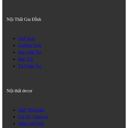
Nội Thất Gia ĐÌnh
Ghế Sofa
Giường Ngủ
Bàn Ghế Ăn
Bàn Trà
Tủ Quần Áo
Nội thất decor
Ghế Thư Giãn
Giá Kệ Trang trí
Mẫu Ghế Đôn