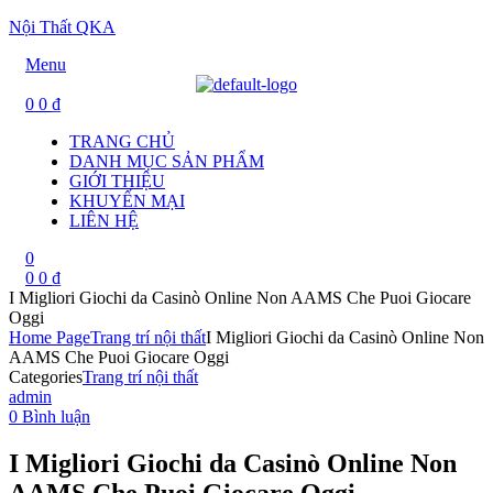
Nội Thất QKA
Menu
0
0
₫
TRANG CHỦ
DANH MỤC SẢN PHẨM
GIỚI THIỆU
KHUYẾN MẠI
LIÊN HỆ
0
0
0
₫
I Migliori Giochi da Casinò Online Non AAMS Che Puoi Giocare
Oggi
Home Page
Trang trí nội thất
I Migliori Giochi da Casinò Online Non
AAMS Che Puoi Giocare Oggi
Categories
Trang trí nội thất
admin
0 Bình luận
I Migliori Giochi da Casinò Online Non
AAMS Che Puoi Giocare Oggi