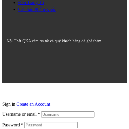
Đèn Trang Trí
Các Sản Phẩm Khác
Nội Thất QKA cảm ơn tất cả quý khách hàng đã ghé thăm.
Sign in
Create an Account
Username or email
*
Password
*