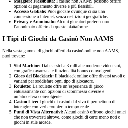
Maggiore Flessibilità:
I casinò non AAMS possono offrire
opzioni di pagamento diverse e più flessibili.
Accesso Globale:
Puoi giocare ovunque ci sia una
connessione a Internet, senza restrizioni geografiche.
Privacy e Anonimato:
Alcuni giocatori preferiscono
l’anonimato offerto da queste piattaforme.
I Tipi di Giochi da Casinò Non AAMS
Nella vasta gamma di giochi offerti da casinò online non AAMS,
puoi trovare:
Slot Machine:
Dai classici a 3 rulli alle moderne video slot,
con grafica avanzata e funzionalità bonus coinvolgenti.
Gioco del Blackjack:
Il blackjack online offre diversi tavoli e
varianti per soddisfare ogni tipo di giocatore.
Roulette:
La roulette offre un’esperienza di gioco
entusiasmante con opzioni di scommessa diverse e
un’atmosfera coinvolgente.
Casino Live:
I giochi di casinò dal vivo ti permettono di
interagire con veri croupier in tempo reale.
Punti di Vista Alternativi:
Alcuni casinò offrono giochi unici
che non troveresti altrove, come giochi di carte meno noti o
giochi in stile arcade.