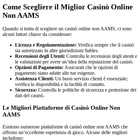
Come Scegliere il Miglior Casinò Online
Non AAMS
Quando si tratta di scegliere un casinò online non AAMS, ci sono
alcuni fattori chiave da considerare:
Licenza e Regolamentazione:
Verifica sempre che il casinò
sia autorizzato in altre giurisdizioni fiables.
Recensioni degli Utenti:
Controlla le recensioni degli utenti e
le valutazioni per avere un’idea della reputazione del casinò.
Opzioni di Pagamento:
Assicurati che le opzioni di
pagamento siano adatte alle tue esigenze.
Assistenza Clienti:
Un buon servizio clienti è essenziale;
verifica la disponibilità e la facilità di contatto.
Sicurezza:
Controlla le politiche di sicurezza e protezione dei
dati del casinò.
Le Migliori Piattaforme di Casinò Online Non
AAMS
Esistono numerose piattaforme di casinò online non AAMS che
offrono un’eccellente esperienza di gioco. Alcune delle migliori
includono: