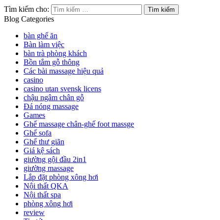
Tìm kiếm cho:
Blog Categories
bàn ghế ăn
Bàn làm việc
bàn trà phòng khách
Bồn tắm gỗ thông
Các bài massage hiệu quả
casino
casino utan svensk licens
chậu ngâm chân gỗ
Đá nóng massage
Games
Ghế massage chân-ghế foot massge
Ghế sofa
Ghế thư giãn
Giá kệ sách
giường gội đầu 2in1
giường massage
Lắp đặt phòng xông hơi
Nội thất QKA
Nội thất spa
phòng xông hơi
review